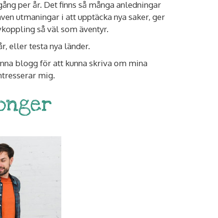
n gång per år. Det finns så många anledningar
även utmaningar i att upptäcka nya saker, ger
avkoppling så väl som äventyr.
r, eller testa nya länder.
 denna blogg för att kunna skriva om mina
ntresserar mig.
tonger