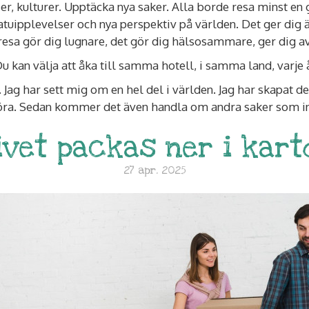
latser, kulturer. Upptäcka nya saker. Alla borde resa minst e
atuipplevelser och nya perspektiv på världen. Det ger dig 
tt resa gör dig lugnare, det gör dig hälsosammare, ger dig 
Du kan välja att åka till samma hotell, i samma land, varje å
r. Jag har sett mig om en hel del i världen. Jag har skapat
 göra. Sedan kommer det även handla om andra saker som i
ivet packas ner i kar
27 apr. 2025