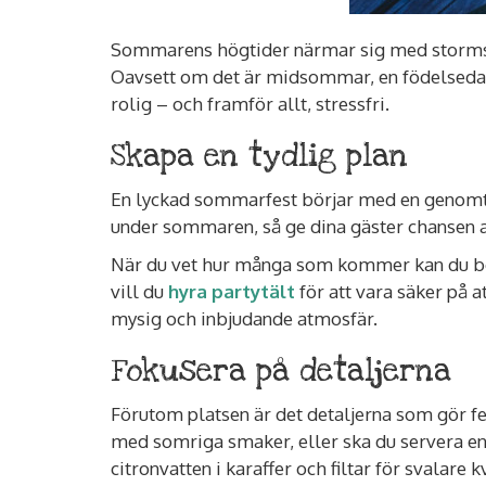
Sommarens högtider närmar sig med stormst
Oavsett om det är midsommar, en födelsedags
rolig – och framför allt, stressfri.
Skapa en tydlig plan
En lyckad sommarfest börjar med en genomtänk
under sommaren, så ge dina gäster chansen att
När du vet hur många som kommer kan du börj
vill du
hyra partytält
för att vara säker på a
mysig och inbjudande atmosfär.
Fokusera på detaljerna
Förutom platsen är det detaljerna som gör fe
med somriga smaker, eller ska du servera e
citronvatten i karaffer och filtar för svalare k