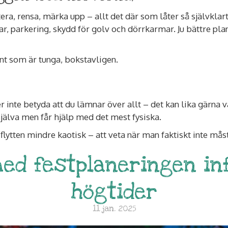
rtera, rensa, märka upp – allt det där som låter så självkl
sar, parkering, skydd för golv och dörrkarmar. Ju bättre pl
t som är tunga, bokstavligen.
 inte betyda att du lämnar över allt – det kan lika gärna va
jälva men får hjälp med det mest fysiska.
lytten mindre kaotisk – att veta när man faktiskt inte mås
med festplaneringen i
högtider
11 jan. 2025